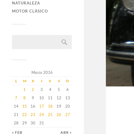
NATURALEZA
MOTOR CLÁSICO
Marzo 2016
L
M
X
J
V
S
D
1
2
3
4
5
6
7
8
9
10
11
12
13
14
15
16
17
18
19
20
21
22
23
24
25
26
27
28
29
30
31
« FEB
ABR »